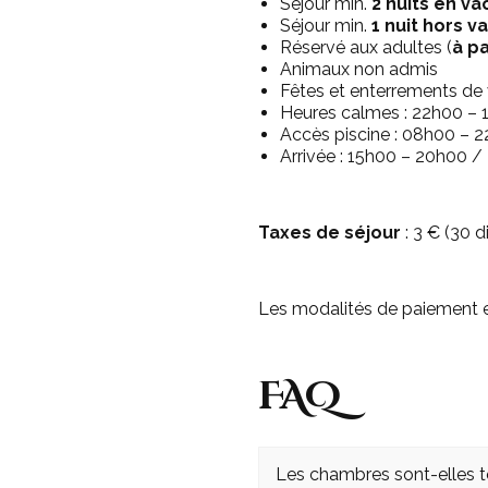
Séjour min.
2 nuits
en
va
Séjour min.
1 nuit
hors v
Réservé aux adultes (
à pa
Animaux non admis
Fêtes et enterrements de v
Heures calmes : 22h00 –
Accès piscine : 08h00 – 
Arrivée : 15h00 – 20h00 /
Taxes de séjour
: 3 € (30 d
Les modalités de paiement et
FAQ
Les chambres sont-elles to