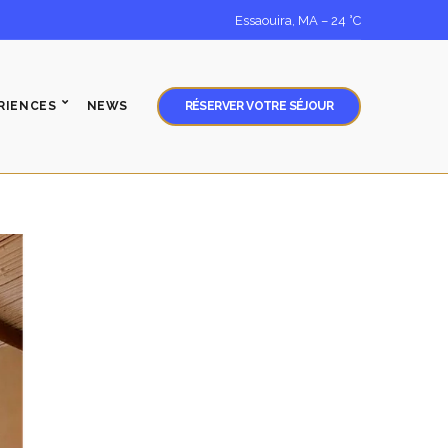
Essaouira, MA
–
24
C
RIENCES
NEWS
RÉSERVER VOTRE SÉJOUR