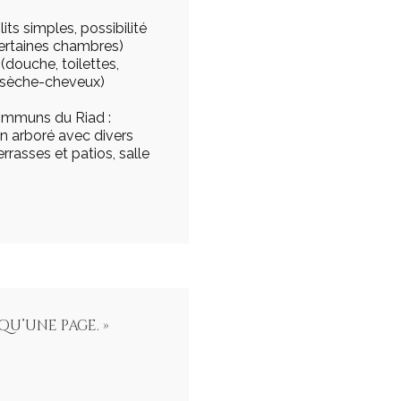
its simples, possibilité
certaines chambres)
 (douche, toilettes,
t sèche-cheveux)
ommuns du Riad :
din arboré avec divers
rrasses et patios, salle
qu’une page. »