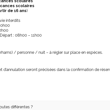
cances scolaires
acances scolaires
rtir de 16 ans
)
ie interdits
 10h00
22h00
 Départ : 08h00 – 11h00
irhams) / personne / nuit – à régler sur place en espèces.
 d’annulation seront précisées dans la confirmation de réser
utes différentes ?