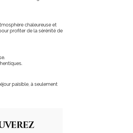
e atmosphère chaleureuse et
our profiter de la sérénité de
se.
hentiques.
séjour paisible, à seulement
ouverez