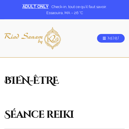
ADULT ONLY
Check-in, tout ce qu’il faut savoir.
Essaouira, MA
–
26
C
MENU
BIEN-ÊTRE
Séance reiki