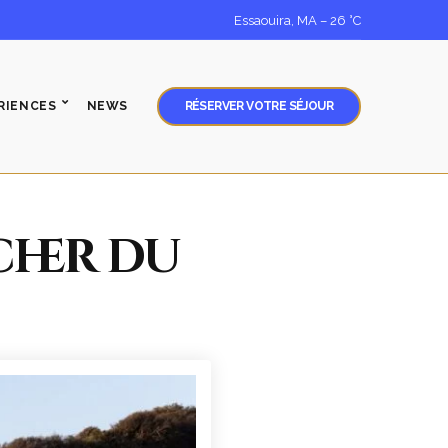
Essaouira, MA
–
26
C
RIENCES
NEWS
RÉSERVER VOTRE SÉJOUR
cher du