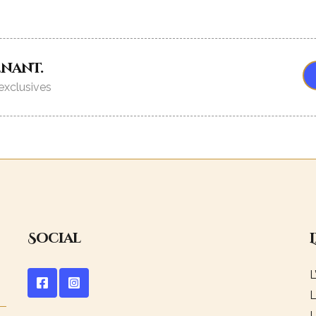
enant.
exclusives
Social
L
L
L