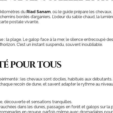
kilomètres du
Riad Sanam
, où le guide prépare les chevaux. 
 chemins bordés d’arganiers. L’odeur du sable chaud, la lumière
arte postale vivante.
 : la plage. Le galop face à la mer, le silence entrecoupé de
d’horizon. C’est un instant suspendu, souvent inoubliable.
té pour tous
xpérimenté : les chevaux sont dociles, habitués aux débutants
chaque recoin de dune, et savent adapter le rythme au nivea
, découverte et sensations tranquilles.
auchées dans les dunes, passages en forêt et galops sur la p
 promenades en groupe, parfois même avec dromadaires pour l